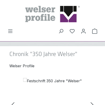
Zum Hauptinhalt springen
Du hast 0 Produ
Ware
Chronik "350 Jahre Welser"
Welser Profile
Bildergalerie überspringen