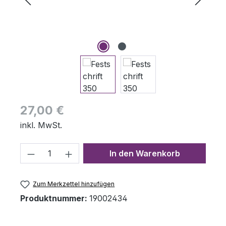
Regulärer Preis:
27,00 €
inkl. MwSt.
Produkt Anzahl: Gib den gewünschten 
In den Warenkorb
Zum Merkzettel hinzufügen
Produktnummer:
19002434