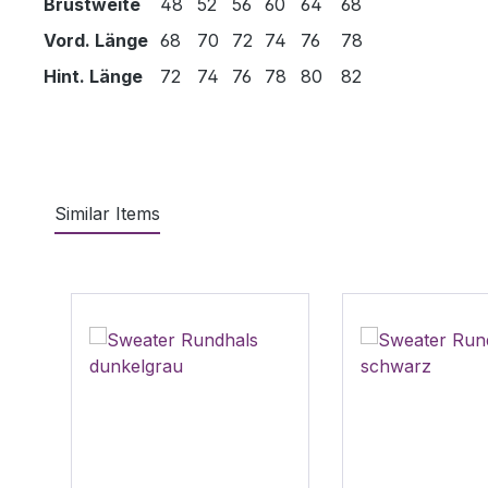
Brustweite
48
52
56
60
64
68
Vord. Länge
68
70
72
74
76
78
Hint. Länge
72
74
76
78
80
82
Similar Items
Produktgalerie überspringen