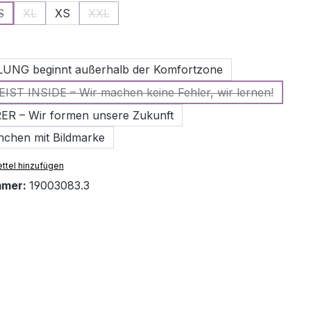
S
XL
XS
XXL
n ist zurzeit nicht verfügbar.)
 Option ist zurzeit nicht verfügbar.)
(Diese Option ist zurzeit nicht verfügbar.)
(Diese Option ist zurzeit nicht verfügbar.)
(Diese Option ist zurzeit nicht verfügbar.)
wählen
NG beginnt außerhalb der Komfortzone
IST INSIDE – Wir machen keine Fehler, wir lernen!
(Diese Option ist zurzeit nicht verfügbar.)
ER – Wir formen unsere Zukunft
nchen mit Bildmarke
ttel hinzufügen
mmer:
19003083.3