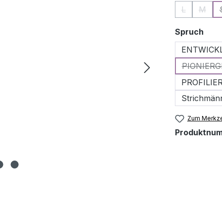
L
M
(Diese Optio
(Diese
aus
Spruch
ENTWICKLU
PIONIERGE
PROFILIER
Strichmän
Zum Merkze
Produktnu