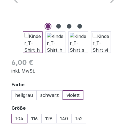
Regulärer Preis:
6,00 €
inkl. MwSt.
auswählen
Farbe
hellgrau
schwarz
violett
auswählen
Größe
104
116
128
140
152