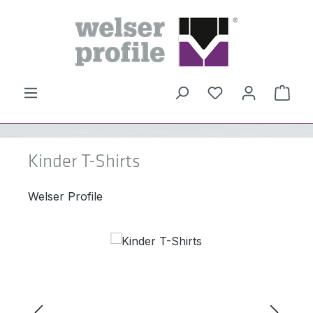
Zum Hauptinhalt springen
Du hast 0 Produ
Ware
Kinder T-Shirts
Welser Profile
Bildergalerie überspringen