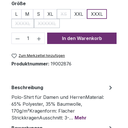
auswählen
Größe
L
M
S
XL
XS
XXL
XXXL
(Diese Option ist zurzeit nicht ver
XXXXL
XXXXXL
(Diese Option ist zurzeit nicht verfügbar.)
(Diese Option ist zurzeit nicht verfügbar.)
Produkt Anzahl: Gib den gewünschten 
In den Warenkorb
Zum Merkzettel hinzufügen
Produktnummer:
19002876
Beschreibung
Polo-Shirt für Damen und HerrenMaterial:
65% Polyester, 35% Baumwolle,
170g/m²Kragenform: Flacher
StrickkragenAusschnitt: 3-…
Mehr