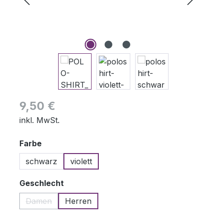
Regulärer Preis:
9,50 €
inkl. MwSt.
auswählen
Farbe
schwarz
violett
auswählen
Geschlecht
Damen
Herren
(Diese Option ist zurzeit nicht verfügbar.)