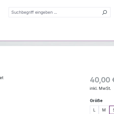
Regulärer Pr
40,00 
inkl. MwSt.
ausw
Größe
L
M