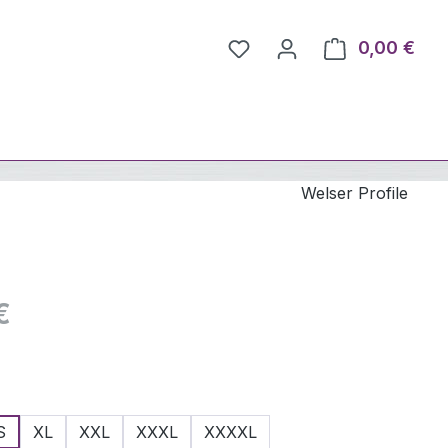
Du hast 0 Produkte auf 
0,00 €
Ware
Welser Profile
eis:
€
ählen
S
XL
XXL
XXXL
XXXXL