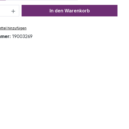
Anzahl: Gib den gewünschten Wert ein 
In den Warenkorb
ttel hinzufügen
mmer:
19003269