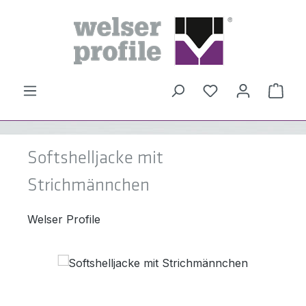
Zum Hauptinhalt springen
Du hast 0 Produ
Ware
Softshelljacke mit
Strichmännchen
Welser Profile
Bildergalerie überspringen