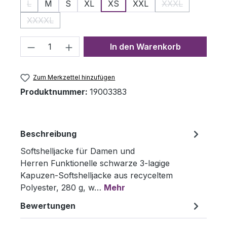
L
M
S
XL
XS
XXL
XXXL
(Diese Option ist zurzeit nicht verfügbar.)
(Diese Option ist
XXXXL
(Diese Option ist zurzeit nicht verfügbar.)
Produkt Anzahl: Gib den gewünschten 
In den Warenkorb
Zum Merkzettel hinzufügen
Produktnummer:
19003383
Beschreibung
Softshelljacke für Damen und
Herren Funktionelle schwarze 3-lagige
Kapuzen-Softshelljacke aus recyceltem
Polyester, 280 g, w…
Mehr
Bewertungen