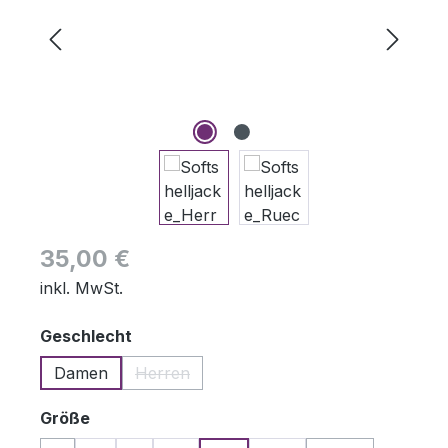
Regulärer Preis:
35,00 €
inkl. MwSt.
auswählen
Geschlecht
Damen
Herren
(Diese Option ist zurzeit nicht verfügbar.)
auswählen
Größe