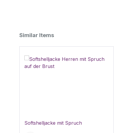
Produktgalerie überspringen
Similar Items
Softshelljacke mit Spruch