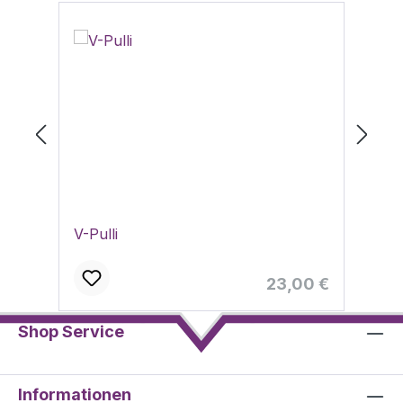
V-Pulli
Ho
Regulärer Preis:
23,00 €
Shop Service
Informationen