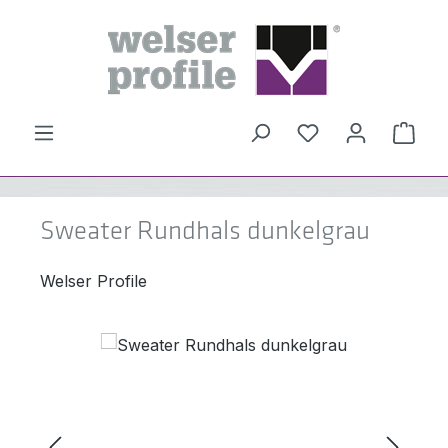
Zum Hauptinhalt springen
Du hast 0 Produ
Ware
Sweater Rundhals dunkelgrau
Welser Profile
Bildergalerie überspringen