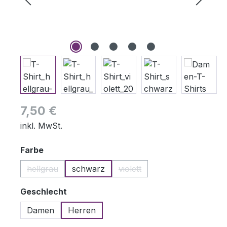
Regulärer Preis:
7,50 €
inkl. MwSt.
auswählen
Farbe
hellgrau
schwarz
violett
(Diese Option ist zurzeit nicht verfügbar.)
(Diese Option ist zurzeit nich
auswählen
Geschlecht
Damen
Herren