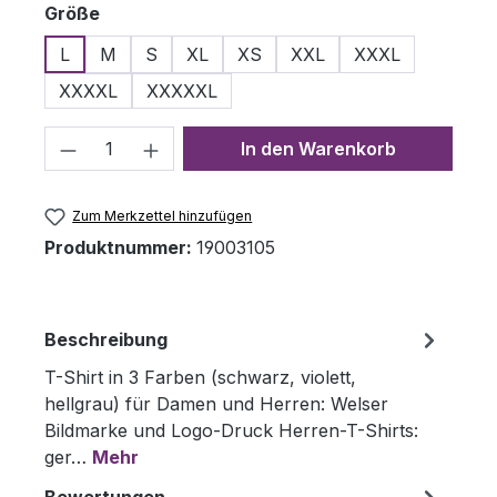
auswählen
Größe
L
M
S
XL
XS
XXL
XXXL
XXXXL
XXXXXL
Produkt Anzahl: Gib den gewünschten 
In den Warenkorb
Zum Merkzettel hinzufügen
Produktnummer:
19003105
Beschreibung
T-Shirt in 3 Farben (schwarz, violett,
hellgrau) für Damen und Herren: Welser
Bildmarke und Logo-Druck Herren-T-Shirts:
ger…
Mehr