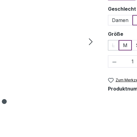
Geschlecht
Damen
ausw
Größe
L
M
(Diese Optio
Produkt 
Zum Merkze
Produktnu