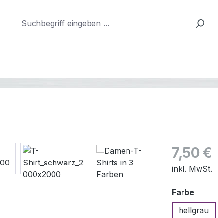
Regulärer Pr
7,50 €
inkl. MwSt.
ausw
Farbe
hellgrau