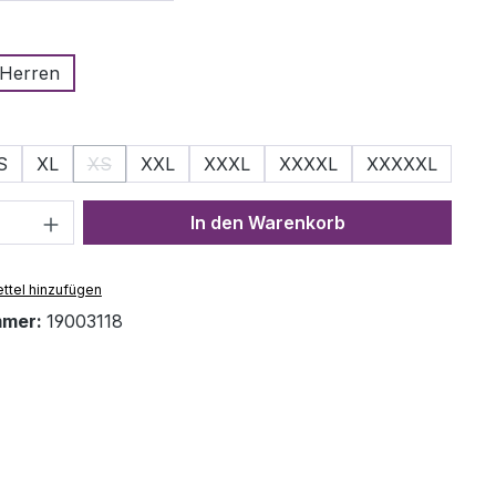
auswählen
Herren
ählen
S
XL
XS
XXL
XXXL
XXXXL
XXXXXL
n ist zurzeit nicht verfügbar.)
(Diese Option ist zurzeit nicht verfügbar.)
Anzahl: Gib den gewünschten Wert ein 
In den Warenkorb
ttel hinzufügen
mmer:
19003118